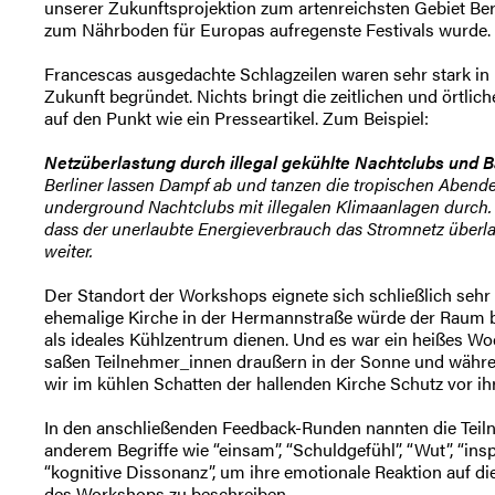
unserer Zukunftsprojektion zum artenreichsten Gebiet Berl
zum Nährboden für Europas aufregenste Festivals wurde.
Francescas ausgedachte Schlagzeilen waren sehr stark in 
Zukunft begründet. Nichts bringt die zeitlichen und örtli
auf den Punkt wie ein Presseartikel. Zum Beispiel:
Netzüberlastung durch illegal gekühlte Nachtclubs und B
Berliner lassen Dampf ab und tanzen die tropischen Abend
underground Nachtclubs mit illegalen Klimaanlagen durch.
dass der unerlaubte Energieverbrauch das Stromnetz überla
weiter.
Der Standort der Workshops eignete sich schließlich sehr
ehemalige Kirche in der Hermannstraße würde der Raum be
als ideales Kühlzentrum dienen. Und es war ein heißes W
saßen Teilnehmer_innen draußern in der Sonne und währ
wir im kühlen Schatten der hallenden Kirche Schutz vor ihr
In den anschließenden Feedback-Runden nannten die Teil
anderem Begriffe wie “einsam”, “Schuldgefühl”, “Wut”, “inspir
“kognitive Dissonanz”, um ihre emotionale Reaktion auf d
des Workshops zu beschreiben.