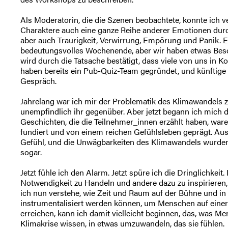
Als Moderatorin, die die Szenen beobachtete, konnte ich ve
Charaktere auch eine ganze Reihe anderer Emotionen durc
aber auch Traurigkeit, Verwirrung, Empörung und Panik. E
bedeutungsvolles Wochenende, aber wir haben etwas Beso
wird durch die Tatsache bestätigt, dass viele von uns in K
haben bereits ein Pub-Quiz-Team gegründet, und künftige 
Gespräch.
Jahrelang war ich mir der Problematik des Klimawandels 
unempfindlich ihr gegenüber. Aber jetzt begann ich mich d
Geschichten, die die Teilnehmer_innen erzählt haben, waren
fundiert und von einem reichen Gefühlsleben geprägt. A
Gefühl, und die Unwägbarkeiten des Klimawandels wurden p
sogar.
Jetzt fühle ich den Alarm. Jetzt spüre ich die Dringlichkeit.
Notwendigkeit zu Handeln und andere dazu zu inspirieren,
ich nun verstehe, wie Zeit und Raum auf der Bühne und i
instrumentalisiert werden können, um Menschen auf eine
erreichen, kann ich damit vielleicht beginnen, das, was Me
Klimakrise wissen, in etwas umzuwandeln, das sie fühlen.