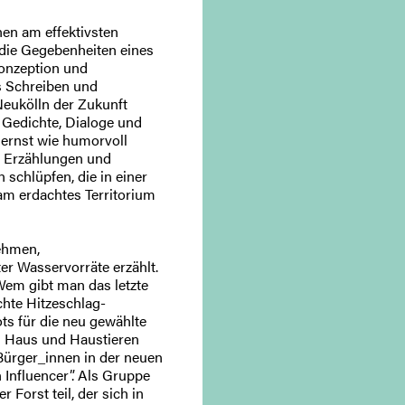
nen am effektivsten
 die Gegebenheiten eines
 Konzeption und
 Schreiben und
 Neukölln der Zukunft
 Gedichte, Dialoge und
 ernst wie humorvoll
he Erzählungen und
schlüpfen, die in einer
am erdachtes Territorium
ehmen,
r Wasservorräte erzählt.
Wem gibt man das letzte
hte Hitzeschlag-
ts für die neu gewählte
n Haus und Haustieren
Bürger_innen in der neuen
 Influencer”. Als Gruppe
orst teil, der sich in