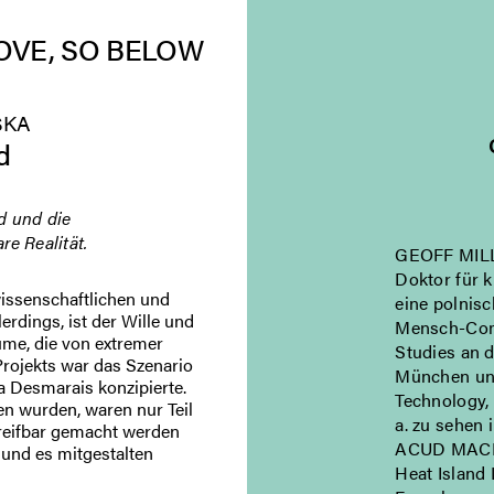
OVE, SO BELOW
SKA
d
d und die
re Realität.
GEOFF MILLS 
Doktor für 
wissenschaftlichen und
eine polnisc
erdings, ist der Wille und
Mensch-Comp
äume, die von extremer
Studies an 
Projekts war das Szenario
München und
a Desmarais konzipierte.
Technology,
en wurden, waren nur Teil
a. zu sehen
reifbar gemacht werden
ACUD MACHT 
 und es mitgestalten
Heat Island 