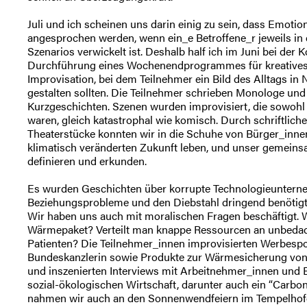
Juli und ich scheinen uns darin einig zu sein, dass Emotio
angesprochen werden, wenn ein_e Betroffene_r jeweils in
Szenarios verwickelt ist. Deshalb half ich im Juni bei der
Durchführung eines Wochenendprogrammes für kreatives
Improvisation, bei dem Teilnehmer ein Bild des Alltags in
gestalten sollten. Die Teilnehmer schrieben Monologe und
Kurzgeschichten. Szenen wurden improvisiert, die sowohl
waren, gleich katastrophal wie komisch. Durch schriftlic
Theaterstücke konnten wir in die Schuhe von Bürger_innen 
klimatisch veränderten Zukunft leben, und unser gemeins
definieren und erkunden.
Es wurden Geschichten über korrupte Technologieuntern
Beziehungsprobleme und den Diebstahl dringend benötigte
Wir haben uns auch mit moralischen Fragen beschäftigt. 
Wärmepaket? Verteilt man knappe Ressourcen an unbedac
Patienten? Die Teilnehmer_innen improvisierten Werbespo
Bundeskanzlerin sowie Produkte zur Wärmesicherung vo
und inszenierten Interviews mit Arbeitnehmer_innen und 
sozial-ökologischen Wirtschaft, darunter auch ein “Carbon
nahmen wir auch an den Sonnenwendfeiern im Tempelhofer F