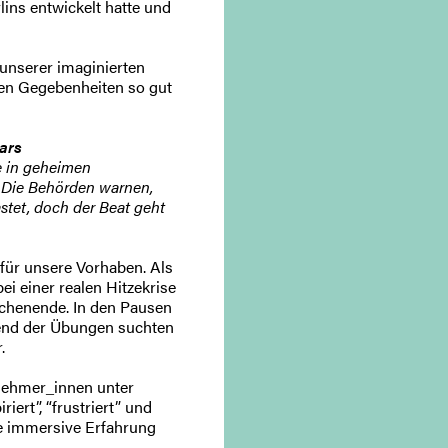
ins entwickelt hatte und
unserer imaginierten
chen Gegebenheiten so gut
ars
e in geheimen
 Die Behörden warnen,
stet, doch der Beat geht
 für unsere Vorhaben. Als
i einer realen Hitzekrise
ochenende. In den Pausen
end der Übungen suchten
.
nehmer_innen unter
iert”, “frustriert” und
ie immersive Erfahrung