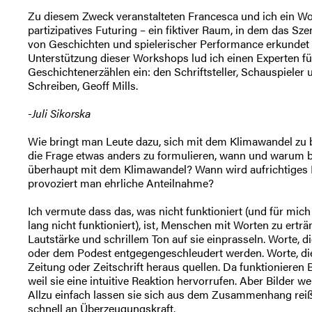
Zu diesem Zweck veranstalteten Francesca und ich ein W
partizipatives Futuring – ein fiktiver Raum, in dem das Sz
von Geschichten und spielerischer Performance erkundet
Unterstützung dieser Workshops lud ich einen Experten fü
Geschichtenerzählen ein: den Schriftsteller, Schauspieler 
Schreiben, Geoff Mills.
-Juli Sikorska
Wie bringt man Leute dazu, sich mit dem Klimawandel zu 
die Frage etwas anders zu formulieren, wann und warum b
überhaupt mit dem Klimawandel? Wann wird aufrichtiges I
provoziert man ehrliche Anteilnahme?
Ich vermute dass das, was nicht funktioniert (und für mich
lang nicht funktioniert), ist, Menschen mit Worten zu erträ
Lautstärke und schrillem Ton auf sie einprasseln. Worte, d
oder dem Podest entgegengeschleudert werden. Worte, die
Zeitung oder Zeitschrift heraus quellen. Da funktionieren
weil sie eine intuitive Reaktion hervorrufen. Aber Bilder we
Allzu einfach lassen sie sich aus dem Zusammenhang reiß
schnell an Überzeugungskraft.