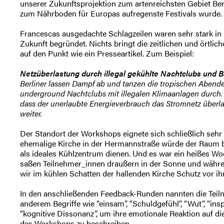
unserer Zukunftsprojektion zum artenreichsten Gebiet Berl
zum Nährboden für Europas aufregenste Festivals wurde.
Francescas ausgedachte Schlagzeilen waren sehr stark in 
Zukunft begründet. Nichts bringt die zeitlichen und örtli
auf den Punkt wie ein Presseartikel. Zum Beispiel:
Netzüberlastung durch illegal gekühlte Nachtclubs und B
Berliner lassen Dampf ab und tanzen die tropischen Abend
underground Nachtclubs mit illegalen Klimaanlagen durch.
dass der unerlaubte Energieverbrauch das Stromnetz überla
weiter.
Der Standort der Workshops eignete sich schließlich sehr
ehemalige Kirche in der Hermannstraße würde der Raum be
als ideales Kühlzentrum dienen. Und es war ein heißes W
saßen Teilnehmer_innen draußern in der Sonne und währ
wir im kühlen Schatten der hallenden Kirche Schutz vor ihr
In den anschließenden Feedback-Runden nannten die Teil
anderem Begriffe wie “einsam”, “Schuldgefühl”, “Wut”, “inspir
“kognitive Dissonanz”, um ihre emotionale Reaktion auf d
des Workshops zu beschreiben.