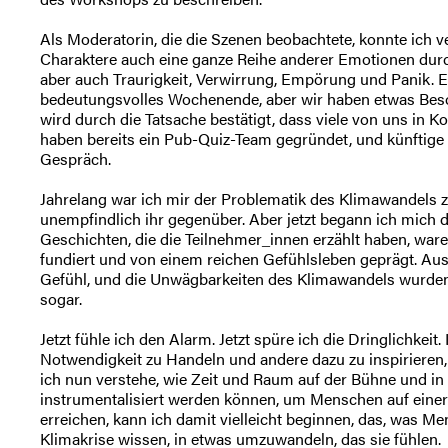
Als Moderatorin, die die Szenen beobachtete, konnte ich ve
Charaktere auch eine ganze Reihe anderer Emotionen durc
aber auch Traurigkeit, Verwirrung, Empörung und Panik. E
bedeutungsvolles Wochenende, aber wir haben etwas Beso
wird durch die Tatsache bestätigt, dass viele von uns in K
haben bereits ein Pub-Quiz-Team gegründet, und künftige 
Gespräch.
Jahrelang war ich mir der Problematik des Klimawandels 
unempfindlich ihr gegenüber. Aber jetzt begann ich mich d
Geschichten, die die Teilnehmer_innen erzählt haben, waren
fundiert und von einem reichen Gefühlsleben geprägt. A
Gefühl, und die Unwägbarkeiten des Klimawandels wurden p
sogar.
Jetzt fühle ich den Alarm. Jetzt spüre ich die Dringlichkeit.
Notwendigkeit zu Handeln und andere dazu zu inspirieren,
ich nun verstehe, wie Zeit und Raum auf der Bühne und i
instrumentalisiert werden können, um Menschen auf eine
erreichen, kann ich damit vielleicht beginnen, das, was Me
Klimakrise wissen, in etwas umzuwandeln, das sie fühlen.