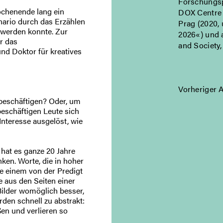
Forschungsp
ochenende lang ein
DOX Centre 
enario durch das Erzählen
Prag (2020,
 werden konnte. Zur
2026«) und 
r das
and Society,
und Doktor für kreatives
Vorheriger A
beschäftigen? Oder, um
eschäftigen Leute sich
nteresse ausgelöst, wie
 hat es ganze 20 Jahre
nken. Worte, die in hoher
ie einem von der Predigt
 aus den Seiten einer
 Bilder womöglich besser,
rden schnell zu abstrakt:
en und verlieren so