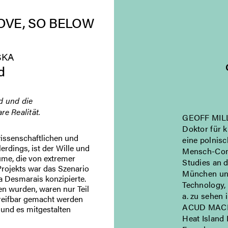
OVE, SO BELOW
SKA
d
d und die
re Realität.
GEOFF MILLS 
Doktor für 
wissenschaftlichen und
eine polnisc
erdings, ist der Wille und
Mensch-Comp
äume, die von extremer
Studies an 
Projekts war das Szenario
München und
a Desmarais konzipierte.
Technology,
en wurden, waren nur Teil
a. zu sehen
reifbar gemacht werden
ACUD MACHT 
 und es mitgestalten
Heat Island 