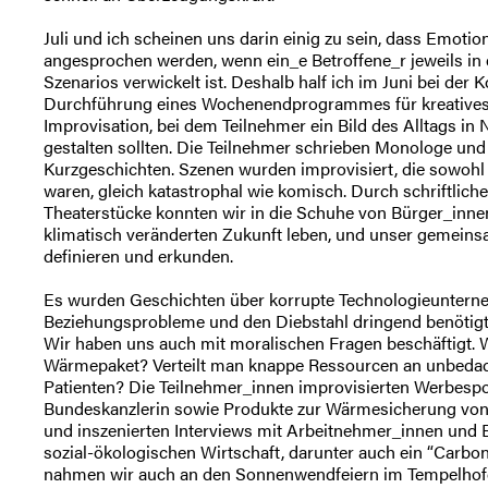
Juli und ich scheinen uns darin einig zu sein, dass Emotio
angesprochen werden, wenn ein_e Betroffene_r jeweils in
Szenarios verwickelt ist. Deshalb half ich im Juni bei der
Durchführung eines Wochenendprogrammes für kreatives
Improvisation, bei dem Teilnehmer ein Bild des Alltags in
gestalten sollten. Die Teilnehmer schrieben Monologe und
Kurzgeschichten. Szenen wurden improvisiert, die sowohl
waren, gleich katastrophal wie komisch. Durch schriftlic
Theaterstücke konnten wir in die Schuhe von Bürger_innen 
klimatisch veränderten Zukunft leben, und unser gemeins
definieren und erkunden.
Es wurden Geschichten über korrupte Technologieuntern
Beziehungsprobleme und den Diebstahl dringend benötigte
Wir haben uns auch mit moralischen Fragen beschäftigt. 
Wärmepaket? Verteilt man knappe Ressourcen an unbedac
Patienten? Die Teilnehmer_innen improvisierten Werbespo
Bundeskanzlerin sowie Produkte zur Wärmesicherung vo
und inszenierten Interviews mit Arbeitnehmer_innen und 
sozial-ökologischen Wirtschaft, darunter auch ein “Carbon
nahmen wir auch an den Sonnenwendfeiern im Tempelhofer F