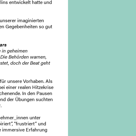
ins entwickelt hatte und
unserer imaginierten
chen Gegebenheiten so gut
ars
e in geheimen
 Die Behörden warnen,
stet, doch der Beat geht
 für unsere Vorhaben. Als
i einer realen Hitzekrise
ochenende. In den Pausen
end der Übungen suchten
.
nehmer_innen unter
iert”, “frustriert” und
ie immersive Erfahrung