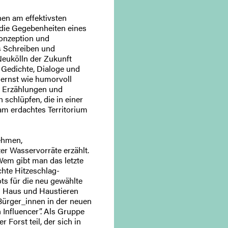
nen am effektivsten
 die Gegebenheiten eines
 Konzeption und
 Schreiben und
 Neukölln der Zukunft
 Gedichte, Dialoge und
 ernst wie humorvoll
he Erzählungen und
schlüpfen, die in einer
am erdachtes Territorium
ehmen,
r Wasservorräte erzählt.
Wem gibt man das letzte
hte Hitzeschlag-
ts für die neu gewählte
n Haus und Haustieren
Bürger_innen in der neuen
 Influencer”. Als Gruppe
orst teil, der sich in