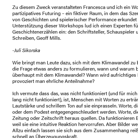
Zu diesem Zweck veranstalteten Francesca und ich ein W
partizipatives Futuring – ein fiktiver Raum, in dem das Sz
von Geschichten und spielerischer Performance erkundet
Unterstützung dieser Workshops lud ich einen Experten fü
Geschichtenerzählen ein: den Schriftsteller, Schauspieler 
Schreiben, Geoff Mills.
-Juli Sikorska
Wie bringt man Leute dazu, sich mit dem Klimawandel zu 
die Frage etwas anders zu formulieren, wann und warum b
überhaupt mit dem Klimawandel? Wann wird aufrichtiges I
provoziert man ehrliche Anteilnahme?
Ich vermute dass das, was nicht funktioniert (und für mich
lang nicht funktioniert), ist, Menschen mit Worten zu erträ
Lautstärke und schrillem Ton auf sie einprasseln. Worte, d
oder dem Podest entgegengeschleudert werden. Worte, die
Zeitung oder Zeitschrift heraus quellen. Da funktionieren
weil sie eine intuitive Reaktion hervorrufen. Aber Bilder we
Allzu einfach lassen sie sich aus dem Zusammenhang reiß
schnell an Überzeugungskraft.